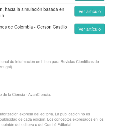
ón, hacia la simulación basada en
Ver artículo
ín
ones de Colombia - Gerson Castillo
Ver artículo
onal de Información en Línea para Revistas Científicas de
rtugal).
 de la Ciencia - AvanCiencia.
autorización expresa del editor/a. La publicación no es
 publicidad de cada edición. Los conceptos expresados en los
 opinión del editor/a o del Comité Editorial.