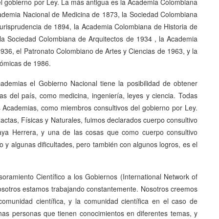
el gobierno por Ley. La más antigua es la Academia Colombiana
ademia Nacional de Medicina de 1873, la Sociedad Colombiana
urisprudencia de 1894, la Academia Colombiana de Historia de
la Sociedad Colombiana de Arquitectos de 1934 , la Academia
936, el Patronato Colombiano de Artes y Ciencias de 1963, y la
nómicas de 1986.
ademias el Gobierno Nacional tiene la posibilidad de obtener
as del país, como medicina, ingeniería, leyes y ciencia. Todas
as Academias, como miembros consultivos del gobierno por Ley.
ctas, Físicas y Naturales, fuimos declarados cuerpo consultivo
aya Herrera, y una de las cosas que como cuerpo consultivo
y algunas dificultades, pero también con algunos logros, es el
ramiento Científico a los Gobiernos (International Network of
osotros estamos trabajando constantemente. Nosotros creemos
omunidad científica, y la comunidad científica en el caso de
chas personas que tienen conocimientos en diferentes temas, y