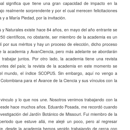
al significa que tiene una gran capacidad de impacto en la
bajo realmente sorprendente y por el cual merecen felicitaciones
 a María Piedad, por la invitación.
 y Naturales existe hace 84 años, en mayo del año entrante se
0 científicos, no obstante, ser miembro de la academia es un
í por sus méritos y hay un proceso de elección, dicho proceso
tre la academia y AvanCiencia, pero más adelante se abordarán
trabajar juntos. Por otro lado, la academia tiene una revista
tantes del país; la revista de la academia en este momento se
del mundo, el índice SCOPUS. Sin embargo, aquí no vengo a
 Colombiana para el Avance de la Ciencia y sus vínculos con la
 vinculo y lo que nos une. Nosotros venimos trabajando con la
a desde hace muchos años. Eduardo Posada, me recordó cuando
investigación del Jardín Botánico de Missouri. Fui miembro de la
periodo que estuve allá, me alejé un poco, pero al regresar
te, desde la academia hemos venido trabajando de cerca con