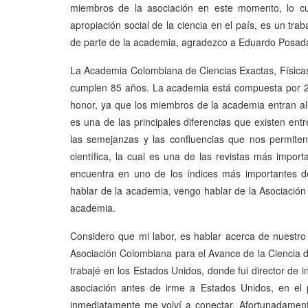
miembros de la asociación en este momento, lo cu
apropiación social de la ciencia en el país, es un tra
de parte de la academia, agradezco a Eduardo Posada y
La Academia Colombiana de Ciencias Exactas, Físicas
cumplen 85 años. La academia está compuesta por 25
honor, ya que los miembros de la academia entran all
es una de las principales diferencias que existen en
las semejanzas y las confluencias que nos permiten 
científica, la cual es una de las revistas más impor
encuentra en uno de los índices más importantes 
hablar de la academia, vengo hablar de la Asociación
academia.
Considero que mi labor, es hablar acerca de nuestro
Asociación Colombiana para el Avance de la Cienci
trabajé en los Estados Unidos, donde fui director de 
asociación antes de irme a Estados Unidos, en el 
inmediatamente me volví a conectar. Afortunadamen