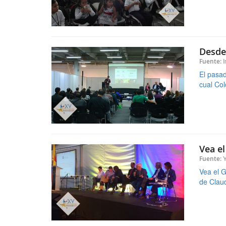
El pasad
cual Col
Vea el
Y
Fuente:
Vea el G
de Claud
"La ci
Juan 
I
Fuente:
13 galar
2018, ba