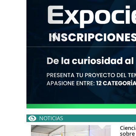
NOTICIAS
Cienci
sobre
I
Fuente:
Apuntes
la Asoci