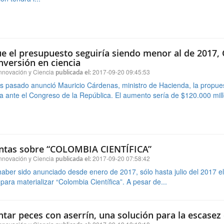
nversión en ciencia
nnovación y Ciencia
2017-09-20 09:45:53
publicada el:
s pasado anunció Mauricio Cárdenas, ministro de Hacienda, la propue
 ante el Congreso de la República. El aumento sería de $120.000 millo
ntas sobre “COLOMBIA CIENTÍFICA”
nnovación y Ciencia
2017-09-20 07:58:42
publicada el:
aber sido anunciado desde enero de 2017, sólo hasta julio del 2017 el
ara materializar “Colombia Científica”. A pesar de...
tar peces con aserrín, una solución para la escasez
nnovación y Ciencia
2017-09-19 13:19:18
publicada el:
ez de alimento y el exceso de aserrín que se acumula en los aserrad
ador del Instituto de Recursos Naturales Luke (Finlandia), Risto Korpin