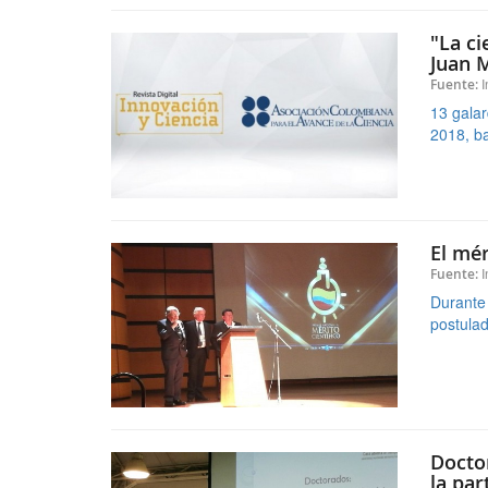
El mér
I
Fuente:
Durante 
postulad
Docto
la par
I
Fuente:
"Colombi
foro: Do