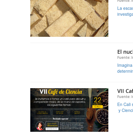
El nuc
I
Fuente:
Imagina 
determin
VII Ca
I
Fuente:
En Cali 
y Cienci
«
1
2
...
51
52
53
54
55