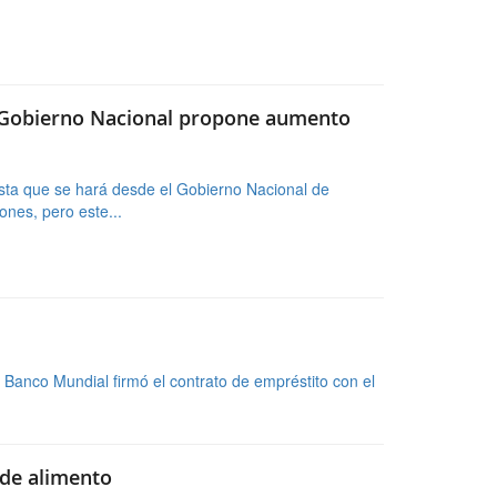
sta que se hará desde el Gobierno Nacional de
nes, pero este...
 Banco Mundial firmó el contrato de empréstito con el
 de alimento
eros parecen problemas separados, pero el
en, piensa en matar dos pájaros de...