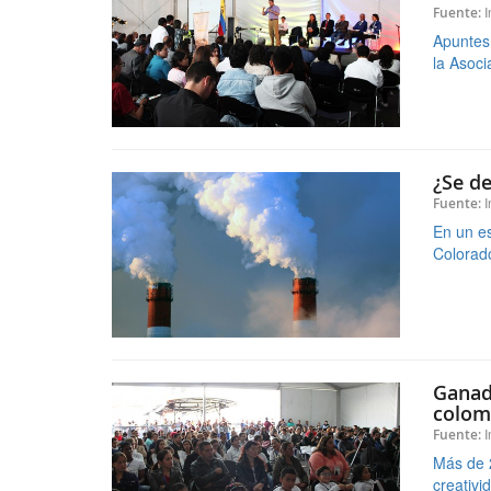
¿Se de
I
Fuente:
En un es
Colorado
Ganado
colom
I
Fuente:
Más de 2
creativid
Desde 
I
Fuente: