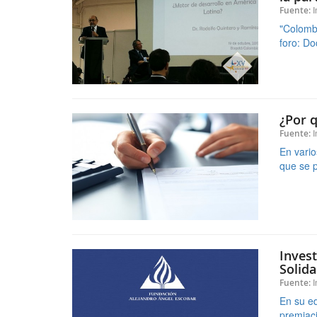
¿Por q
I
Fuente:
En vario
que se p
Invest
Solida
I
Fuente:
En su ed
premiaci
Aunqu