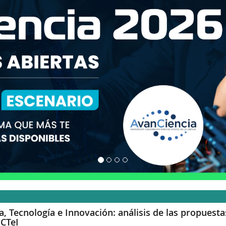
a, Tecnología e Innovación: análisis de las propuest
 CTeI
nnovación y Ciencia
2017-10-31 15:30:51
publicada el:
 del Encuentro de Candidatos Presidenciales en el marco de Expocie
ación Colombiana par...