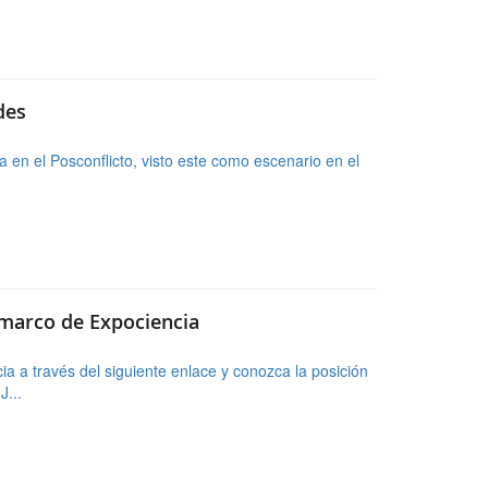
a en el Posconflicto, visto este como escenario en el
 marco de Expociencia
 a través del siguiente enlace y conozca la posición
...
carta de Premios Nobel al presidente
 que se propone para el presupuesto a partir del
 carta radicada en la Pr...