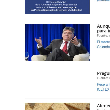
para i
I
Fuente:
El marte
Colombia
Pregu
I
Fuente:
Pese a h
ICETEX p
Alimen
I
Fuente:
La escas
investig