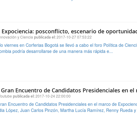
o viernes en Corferias Bogotá se llevó a cabo el foro Política de Cienci
ombia podría desarrollarse de una manera más rápida e...
 Gran Encuentro de Candidatos Presidenciales en el
outube
2017-10-24 22:00:00
publicada el:
ran Encuentro de Candidatos Presidenciales en el marco de Expociencia
ia López, Juan Carlos Pinzón, Martha Lucía Ramírez, Renny Rueda y J
encia y la educación son esfuerzos de largo plazo", 
Manuel Santos
nnovación y Ciencia
2017-10-25 08:56:19
publicada el:
donados con Premios Nobel expresaron su preocupación por el recorte
jando de la ya preocupante cifra del 0.2 % del PIB. Esto a través de una