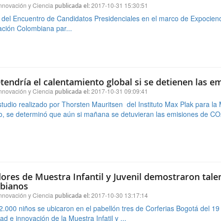
tendría el calentamiento global si se detienen las e
nnovación y Ciencia
2017-10-31 09:09:41
publicada el:
tudio realizado por Thorsten Mauritsen del Instituto Max Plak para la
, se determinó que aún si mañana se detuvieran las emisiones de CO2
res de Muestra Infantil y Juvenil demostraron talen
bianos
nnovación y Ciencia
2017-10-30 13:17:14
publicada el:
.000 niños se ubicaron en el pabellón tres de Corferias Bogotá del 19 
ad e innovación de la Muestra Infatil y ...
Expociencia: posconflicto, escenario de oportunida
nnovación y Ciencia
2017-10-27 07:53:22
publicada el: