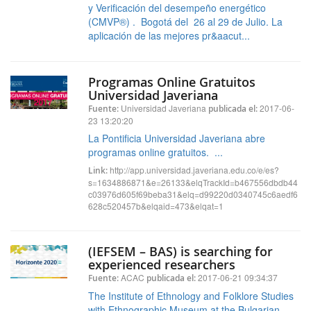
y Verificación del desempeño energético
(CMVP®) . Bogotá del 26 al 29 de Julio. La
aplicación de las mejores pr&aacut...
Programas Online Gratuitos
Universidad Javeriana
Universidad Javeriana
2017-06-
Fuente:
publicada el:
23 13:20:20
La Pontificia Universidad Javeriana abre
programas online gratuitos. ...
http://app.universidad.javeriana.edu.co/e/es?
Link:
s=1634886871&e=26133&elqTrackId=b467556dbdb44
c03976d605f69beba31&elq=d99220d0340745c6aedf6
628c520457b&elqaid=473&elqat=1
(IEFSEM – BAS) is searching for
experienced researchers
ACAC
2017-06-21 09:34:37
Fuente:
publicada el:
The Institute of Ethnology and Folklore Studies
with Ethnographic Museum at the Bulgarian