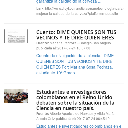
garantiza la calidad de la cerveza ...
http://www.dicyt.com/noticias/nanotecnologia-para-
Link:
mejorar-la-calidad-de-la-cerveza?platform=hootsuite
Cuento: DIME QUIENES SON TUS
VECINOS Y TE DIRÉ QUIÉN ERES
Mariana Pedroza - Colegio San Angelo
Fuente:
2017-07-24 10:57:08
publicada el:
Cuento de divulgación de la ciencia. DIME
QUIENES SON TUS VECINOS Y TE DIRÉ
QUIÉN ERES Por: Mariana Sosa Pedraza,
estudiante 10º Grado...
Estudiantes e investigadores
colombianos en el Reino Unido
debaten sobre la situación de la
Ciencia en nuestro país.
Alberto Aparicio de Narvaez y Alida María
Fuente:
Acosta Ortiz
2017-07-24 06:45:12
publicada el:
Estudiantes e investigadores colombianos en el