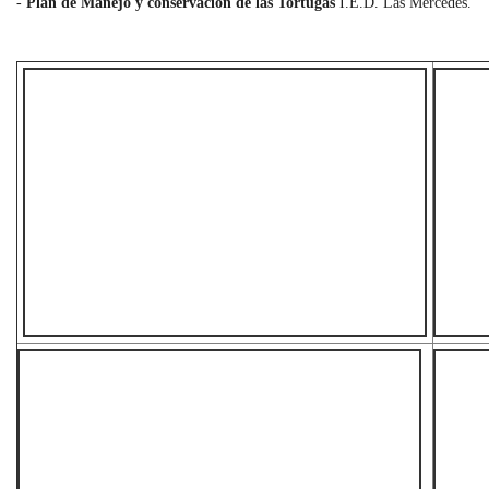
-
Plan de Manejo y conservación de las Tortugas
I.E.D. Las Mercedes.