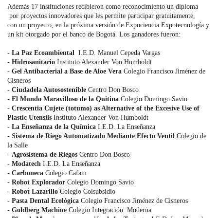
Además 17 instituciones recibieron como reconocimiento un diploma
por proyectos innovadores que les permite participar gratuitamente,
con un proyecto, en la próxima versión de Expociencia Expotecnología y
un kit otorgado por el banco de Bogotá. Los ganadores fueron:
-
La Paz Ecoambiental
I.E.D. Manuel Cepeda Vargas
-
Hidrosanitario
Instituto Alexander Von Humboldt
-
Gel Antibacterial a Base de Aloe Vera
Colegio Francisco Jiménez de
Cisneros
-
Ciudadela Autosostenible
Centro Don Bosco
-
El Mundo Maravilloso de la Quitina
Colegio Domingo Savio
-
Crescentia Cujete (totumo) as Alternative of the Excesive Use of
Plastic Utensils
Instituto Alexander Von Humboldt
-
La Enseñanza de la Química
I.E.D. La Enseñanza
-
Sistema de Riego Automatizado Mediante Efecto Ventil
Colegio de
la Salle
-
Agrosistema de Riegos
Centro Don Bosco
-
Modatech
I.E.D. La Enseñanza
-
Carboneca
Colegio Cafam
-
Robot Explorador
Colegio Domingo Savio
-
Robot Lazarillo
Colegio Colsubsidio
-
Pasta Dental Ecológica
Colegio Francisco Jiménez de Cisneros
-
Goldberg Machine
Colegio Integración Moderna