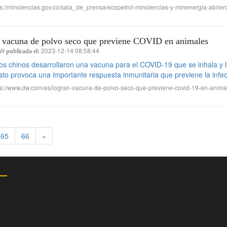
s://minciencias.gov.co/sala_de_prensa/ecopetrol-minciencias-y-minenergia-abrier
 vacuna de polvo seco que previene COVID en animales
W
2023-12-14 08:58:44
publicada el:
cos chinos desarrollaron una vacuna para el COVID-19 que se inhala y 
o provoca una importante respuesta inmunitaria que previene la infecc
s://www.dw.com/es/logran-vacuna-de-polvo-seco-que-previene-covid-19-en-anim
65
66
»