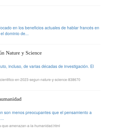
cado en los beneficios actuales de hablar francés en
el dominio de...
ún Nature y Science
o, incluso, de varias décadas de investigación. El
cientifico-en-2023-segun-nature-y-science-838670
 humanidad
ue aún son menos preocupantes que el pensamiento a
...
lida-que-amenazan-a-la-humanidad.html