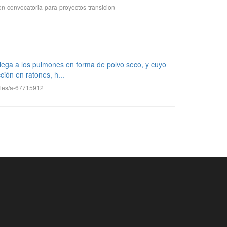
on-convocatoria-para-proyectos-transicion
llega a los pulmones en forma de polvo seco, y cuyo
ión en ratones, h...
ales/a-67715912