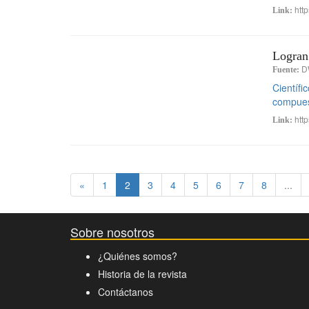
http
Link:
Logran
D
Fuente:
Científi
compuest
http
Link:
«
1
2
3
4
5
6
7
8
...
Sobre nosotros
¿Quiénes somos?
Historia de la revista
Contáctanos