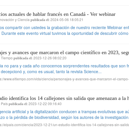
ios actuales de hablar francés en Canadá - Ver webinar
novación y Ciencia
2024-05-06 18:05:21
publicada el:
 compartir con ustedes la grabación de nuestro reciente Webinar enfo
Durante este evento virtual tuvimos la oportunidad de descubrir cómo 
jes y avances que marcaron el campo científico en 2023, seg
l Tiempo
2023-12-26 08:02:20
publicada el:
ia no para y cada año conocemos sorprendentes resultados que son frut
decepcionó y, como es usual, tanto la revista Science...
s://www.eltiempo.com/vida/ciencia/personajes-y-avances-que-marcaron-el-campo-
dio identifica los 14 callejones sin salida que amenazan a la
 País
2023-12-22 09:16:40
publicada el:
igencia artificial y la digitalización conducen a trampas evolutivas q
azo o la pérdida de biodiversidad, según los autores de la investigación.
s://elpais.com/ciencia/2023-12-21/un-estudio-identifica-los-14-callejones-sin-sa