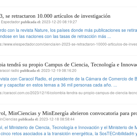
, se retractaron 10.000 artículos de investigación
l Espectador
2023-12-20 08:19:27
publicada el:
do con la revista Nature, los países donde más publicaciones se retira
éndose en las naciones con las tasas de retracción más ...
s://www.elespectador.com/ciencia/en-2023-se-retractaron-10000-articulos-de-inves
ia tendrá su propio Campus de Ciencia, Tecnología e Innova
racol radio
2023-12-19 08:16:20
publicada el:
evista con Caracol Radio, el presidente de la Cámara de Comercio de
ar y capacitar en estos temas a 36 mil personas cada año. ...
s://caracol.com.co/2023/12/16/colombia-tendra-su-propio-campus-de-ciencia-tecn
ol, MinCiencias y MinEnergía abrieron convocatoria para pro
inCiencias
2023-12-18 08:58:44
publicada el:
l, el Ministerio de Ciencia, Tecnología e Innovación y el Ministerio de
 cinco retos asociados a la transición energética, la SosTECnibilidad® y 