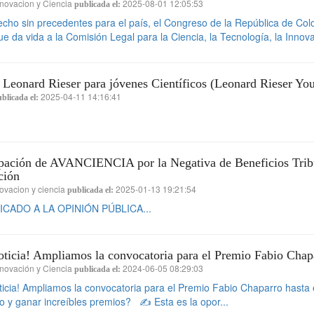
novacion y Ciencia
2025-08-01 12:05:53
publicada el:
cho sin precedentes para el país, el Congreso de la República de Colo
ue da vida a la Comisión Legal para la Ciencia, la Tecnología, la Innova
Leonard Rieser para jóvenes Científicos (Leonard Rieser You
2025-04-11 14:16:41
blicada el:
pación de AVANCIENCIA por la Negativa de Beneficios Tribut
ción
ovacion y ciencia
2025-01-13 19:21:54
publicada el:
CADO A LA OPINIÓN PÚBLICA...
ticia! Ampliamos la convocatoria para el Premio Fabio Chapa
novación y Ciencia
2024-06-05 08:29:03
publicada el:
icia! Ampliamos la convocatoria para el Premio Fabio Chaparro hasta 
jo y ganar increíbles premios? ✍️ Esta es la opor...