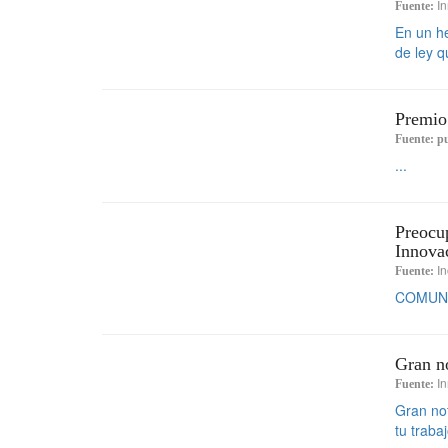
In
Fuente:
En un he
de ley q
Premio 
Fuente:
pu
...
Preocu
Innova
In
Fuente:
COMUNI
Gran no
In
Fuente:
Gran not
tu traba