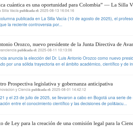
ica cuántica es una oportunidad para Colombia” — La Silla V
 Silla Vacía
2025-08-13 16:04:16
publicada el:
olumna publicada en La Silla Vacía (10 de agosto de 2025), el profeso
que la reciente controversia por...
tonio Orozco, nuevo presidente de la Junta Directiva de Ava
vanciencia
2025-08-11 10:13:06
publicada el:
cia anuncia la elección del Dr. Luis Antonio Orozco como nuevo preside
do por una sólida trayectoria en el ámbito académico, científico y de in
ro Prospectiva legislativa y gobernanza anticipativa
novacion y Ciencia
2025-08-01 14:42:12
publicada el:
 21 y el 23 de julio de 2025, se llevaron a cabo en Bogotá una serie de
ulación entre el conocimiento científico y las decisiones de pol&iacu...
o de Ley para la creación de una comisión legal para la Cien