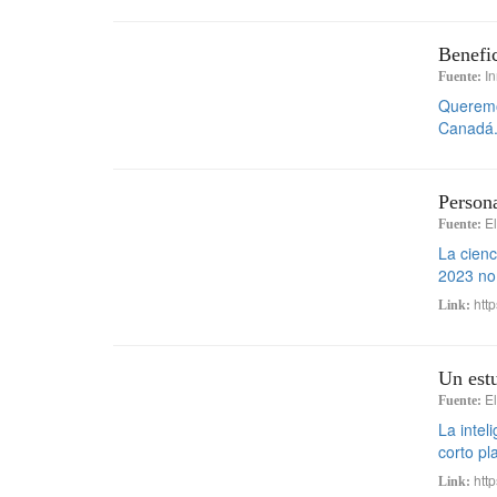
Benefic
In
Fuente:
Queremos
Canadá. 
Persona
E
Fuente:
La cienc
2023 no 
http
Link:
Un estu
El
Fuente:
La intel
corto pl
http
Link: