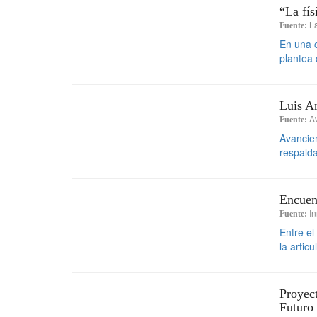
“La fís
La
Fuente:
En una c
plantea 
Luis An
A
Fuente:
Avancien
respalda
Encuent
In
Fuente:
Entre el
la artic
Proyect
Futuro