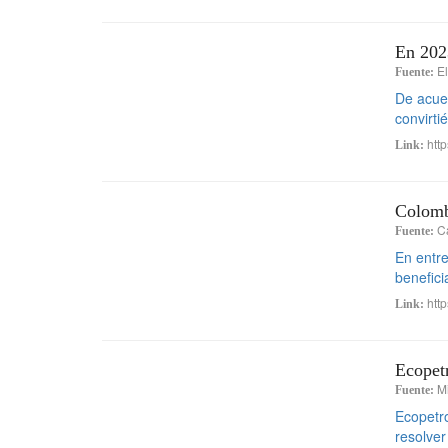
En 2023
E
Fuente:
De acuer
convirti
http
Link:
Colomb
Ca
Fuente:
En entr
benefici
http
Link:
Ecopetr
M
Fuente:
Ecopetro
resolver