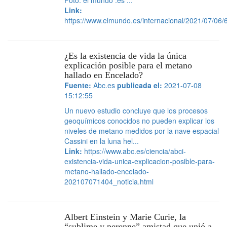
Foto: el mundo .es ...
Link:
https://www.elmundo.es/internacional/2021/07/
¿Es la existencia de vida la única
explicación posible para el metano
hallado en Encelado?
Fuente:
Abc.es
publicada el:
2021-07-08
15:12:55
Un nuevo estudio concluye que los procesos
geoquímicos conocidos no pueden explicar los
niveles de metano medidos por la nave espacial
Cassini en la luna hel...
Link:
https://www.abc.es/ciencia/abci-
existencia-vida-unica-explicacion-posible-para-
metano-hallado-encelado-
202107071404_noticia.html
Albert Einstein y Marie Curie, la
“sublime y perenne” amistad que unió a