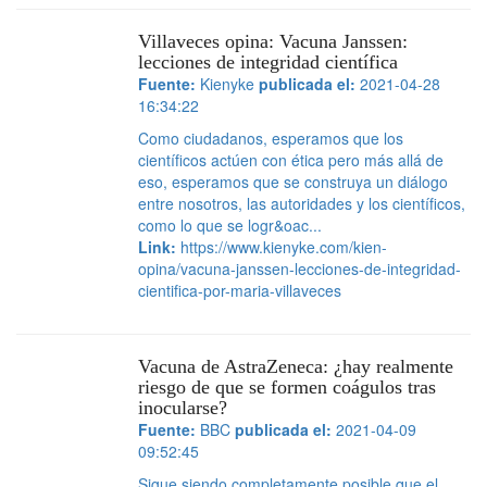
Villaveces opina: Vacuna Janssen:
lecciones de integridad científica
Fuente:
Kienyke
publicada el:
2021-04-28
16:34:22
Como ciudadanos, esperamos que los
científicos actúen con ética pero más allá de
eso, esperamos que se construya un diálogo
entre nosotros, las autoridades y los científicos,
como lo que se logr&oac...
Link:
https://www.kienyke.com/kien-
opina/vacuna-janssen-lecciones-de-integridad-
cientifica-por-maria-villaveces
Vacuna de AstraZeneca: ¿hay realmente
riesgo de que se formen coágulos tras
inocularse?
Fuente:
BBC
publicada el:
2021-04-09
09:52:45
Sigue siendo completamente posible que el