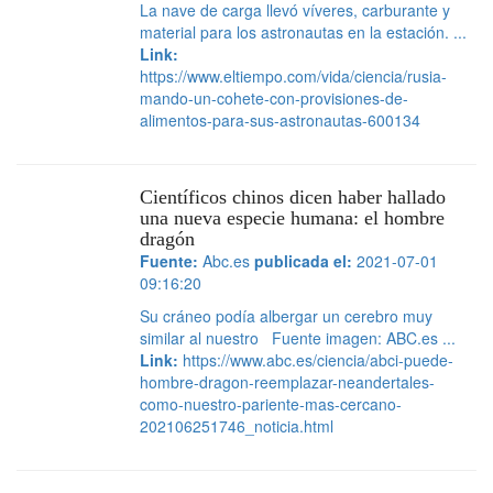
La nave de carga llevó víveres, carburante y
material para los astronautas en la estación. ...
Link:
https://www.eltiempo.com/vida/ciencia/rusia-
mando-un-cohete-con-provisiones-de-
alimentos-para-sus-astronautas-600134
Científicos chinos dicen haber hallado
una nueva especie humana: el hombre
dragón
Fuente:
Abc.es
publicada el:
2021-07-01
09:16:20
Su cráneo podía albergar un cerebro muy
similar al nuestro Fuente imagen: ABC.es ...
Link:
https://www.abc.es/ciencia/abci-puede-
hombre-dragon-reemplazar-neandertales-
como-nuestro-pariente-mas-cercano-
202106251746_noticia.html