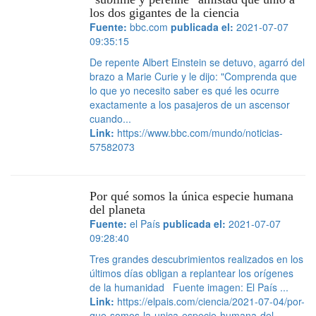
los dos gigantes de la ciencia
Fuente:
bbc.com
publicada el:
2021-07-07
09:35:15
De repente Albert Einstein se detuvo, agarró del
brazo a Marie Curie y le dijo: "Comprenda que
lo que yo necesito saber es qué les ocurre
exactamente a los pasajeros de un ascensor
cuando...
Link:
https://www.bbc.com/mundo/noticias-
57582073
Por qué somos la única especie humana
del planeta
Fuente:
el País
publicada el:
2021-07-07
09:28:40
Tres grandes descubrimientos realizados en los
últimos días obligan a replantear los orígenes
de la humanidad Fuente imagen: El País ...
Link:
https://elpais.com/ciencia/2021-07-04/por-
que-somos-la-unica-especie-humana-del-