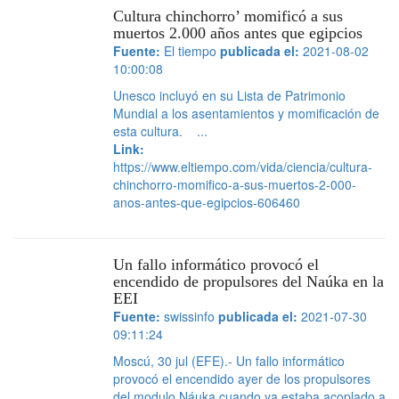
Cultura chinchorro’ momificó a sus
muertos 2.000 años antes que egipcios
Fuente:
El tiempo
publicada el:
2021-08-02
10:00:08
Unesco incluyó en su Lista de Patrimonio
Mundial a los asentamientos y momificación de
esta cultura. ...
Link:
https://www.eltiempo.com/vida/ciencia/cultura-
chinchorro-momifico-a-sus-muertos-2-000-
anos-antes-que-egipcios-606460
Un fallo informático provocó el
encendido de propulsores del Naúka en la
EEI
Fuente:
swissinfo
publicada el:
2021-07-30
09:11:24
Moscú, 30 jul (EFE).- Un fallo informático
provocó el encendido ayer de los propulsores
del modulo Náuka cuando ya estaba acoplado a