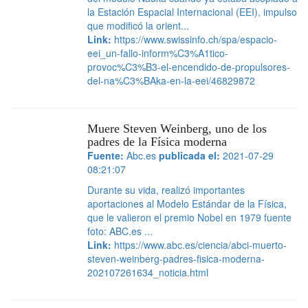
la Estación Espacial Internacional (EEI), impulso
que modificó la orient...
Link:
https://www.swissinfo.ch/spa/espacio-
eei_un-fallo-inform%C3%A1tico-
provoc%C3%B3-el-encendido-de-propulsores-
del-na%C3%BAka-en-la-eei/46829872
Muere Steven Weinberg, uno de los
padres de la Física moderna
Fuente:
Abc.es
publicada el:
2021-07-29
08:21:07
Durante su vida, realizó importantes
aportaciones al Modelo Estándar de la Física,
que le valieron el premio Nobel en 1979 fuente
foto: ABC.es ...
Link:
https://www.abc.es/ciencia/abci-muerto-
steven-weinberg-padres-fisica-moderna-
202107261634_noticia.html