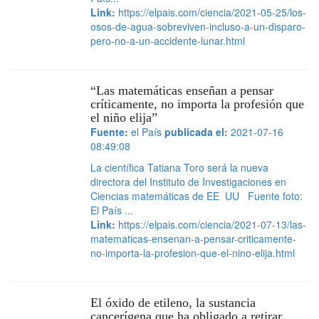
Link:
https://elpais.com/ciencia/2021-05-25/los-
osos-de-agua-sobreviven-incluso-a-un-disparo-
pero-no-a-un-accidente-lunar.html
“Las matemáticas enseñan a pensar
críticamente, no importa la profesión que
el niño elija”
Fuente:
el País
publicada el:
2021-07-16
08:49:08
La científica Tatiana Toro será la nueva
directora del Instituto de Investigaciones en
Ciencias matemáticas de EE UU Fuente foto:
El País ...
Link:
https://elpais.com/ciencia/2021-07-13/las-
matematicas-ensenan-a-pensar-criticamente-
no-importa-la-profesion-que-el-nino-elija.html
El óxido de etileno, la sustancia
cancerígena que ha obligado a retirar