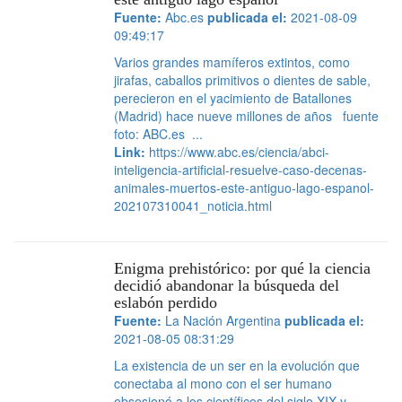
Fuente:
Abc.es
publicada el:
2021-08-09
09:49:17
Varios grandes mamíferos extintos, como
jirafas, caballos primitivos o dientes de sable,
perecieron en el yacimiento de Batallones
(Madrid) hace nueve millones de años fuente
foto: ABC.es ...
Link:
https://www.abc.es/ciencia/abci-
inteligencia-artificial-resuelve-caso-decenas-
animales-muertos-este-antiguo-lago-espanol-
202107310041_noticia.html
Enigma prehistórico: por qué la ciencia
decidió abandonar la búsqueda del
eslabón perdido
Fuente:
La Nación Argentina
publicada el:
2021-08-05 08:31:29
La existencia de un ser en la evolución que
conectaba al mono con el ser humano
obsesionó a los científicos del siglo XIX y