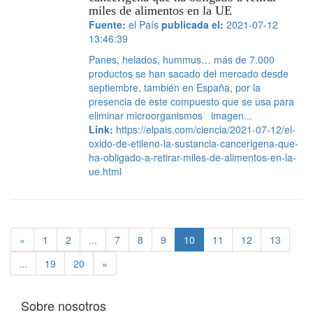
miles de alimentos en la UE
Fuente:
el País
publicada el:
2021-07-12
13:46:39
Panes, helados, hummus… más de 7.000
productos se han sacado del mercado desde
septiembre, también en España, por la
presencia de este compuesto que se usa para
eliminar microorganismos imagen...
Link:
https://elpais.com/ciencia/2021-07-12/el-
oxido-de-etileno-la-sustancia-cancerigena-que-
ha-obligado-a-retirar-miles-de-alimentos-en-la-
ue.html
«
1
2
...
7
8
9
10
11
12
13
...
19
20
»
Sobre nosotros