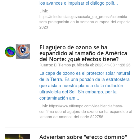
los avances e impulsar el diálogo polít...
Link:
https://minciencias.gov.co/sala_de_prensa/colombia-
sera-protagonista-en-la-semana-europea-del-espacio-
2023
El agujero de ozono se ha
expandido al tamaño de América
del Norte: ¿qué efectos tiene?
El Tiempo
2023-11-03 11:28:26
Fuente:
publicada el:
La capa de ozono es el protector solar natural
de la Tierra. Es una porción de la estratosfera
que aísla a nuestro planeta de la radiación
ultravioleta del Sol. Sin embargo, por la
contaminación am...
https://www.eltiempo.com/vida/ciencia/nasa-
Link:
confirma-que-el-agujero-de-ozono-se-ha-expandido-al-
tamano-de-america-del-norte-822758
Advierten sobre "efecto dominó"