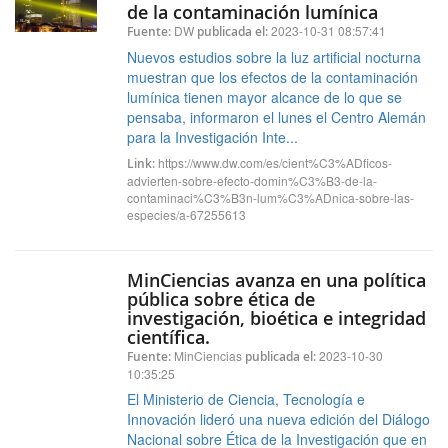
de la contaminación lumínica
DW
2023-10-31 08:57:41
Fuente:
publicada el:
Nuevos estudios sobre la luz artificial nocturna
muestran que los efectos de la contaminación
lumínica tienen mayor alcance de lo que se
pensaba, informaron el lunes el Centro Alemán
para la Investigación Inte...
https://www.dw.com/es/cient%C3%ADficos-
Link:
advierten-sobre-efecto-domin%C3%B3-de-la-
contaminaci%C3%B3n-lum%C3%ADnica-sobre-las-
especies/a-67255613
MinCiencias avanza en una política
pública sobre ética de
investigación, bioética e integridad
científica.
MinCiencias
2023-10-30
Fuente:
publicada el:
10:35:25
El Ministerio de Ciencia, Tecnología e
Innovación lideró una nueva edición del Diálogo
Nacional sobre Ética de la Investigación que en