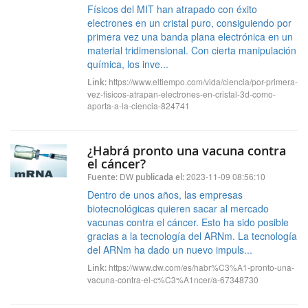
Físicos del MIT han atrapado con éxito
electrones en un cristal puro, consiguiendo por
primera vez una banda plana electrónica en un
material tridimensional. Con cierta manipulación
química, los inve...
https://www.eltiempo.com/vida/ciencia/por-primera-
Link:
vez-fisicos-atrapan-electrones-en-cristal-3d-como-
aporta-a-la-ciencia-824741
¿Habrá pronto una vacuna contra
el cáncer?
DW
2023-11-09 08:56:10
Fuente:
publicada el:
Dentro de unos años, las empresas
biotecnológicas quieren sacar al mercado
vacunas contra el cáncer. Esto ha sido posible
gracias a la tecnología del ARNm. La tecnología
del ARNm ha dado un nuevo impuls...
https://www.dw.com/es/habr%C3%A1-pronto-una-
Link:
vacuna-contra-el-c%C3%A1ncer/a-67348730