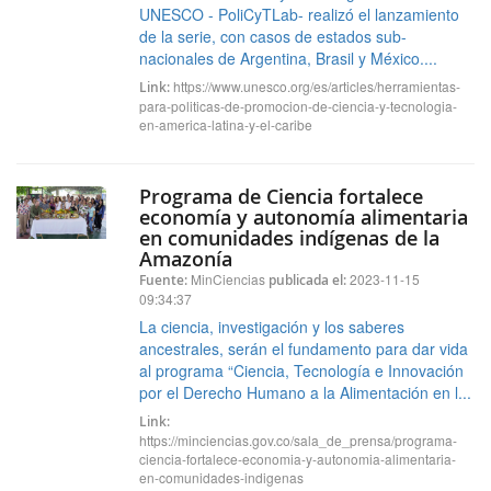
UNESCO - PoliCyTLab- realizó el lanzamiento
de la serie, con casos de estados sub-
nacionales de Argentina, Brasil y México....
https://www.unesco.org/es/articles/herramientas-
Link:
para-politicas-de-promocion-de-ciencia-y-tecnologia-
en-america-latina-y-el-caribe
Programa de Ciencia fortalece
economía y autonomía alimentaria
en comunidades indígenas de la
Amazonía
MinCiencias
2023-11-15
Fuente:
publicada el:
09:34:37
La ciencia, investigación y los saberes
ancestrales, serán el fundamento para dar vida
al programa “Ciencia, Tecnología e Innovación
por el Derecho Humano a la Alimentación en l...
Link:
https://minciencias.gov.co/sala_de_prensa/programa-
ciencia-fortalece-economia-y-autonomia-alimentaria-
en-comunidades-indigenas