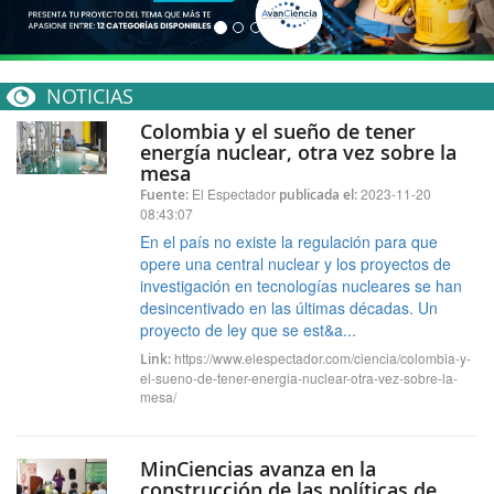
NOTICIAS
Colombia y el sueño de tener
energía nuclear, otra vez sobre la
mesa
El Espectador
2023-11-20
Fuente:
publicada el:
08:43:07
En el país no existe la regulación para que
opere una central nuclear y los proyectos de
investigación en tecnologías nucleares se han
desincentivado en las últimas décadas. Un
proyecto de ley que se est&a...
https://www.elespectador.com/ciencia/colombia-y-
Link:
el-sueno-de-tener-energia-nuclear-otra-vez-sobre-la-
mesa/
MinCiencias avanza en la
construcción de las políticas de