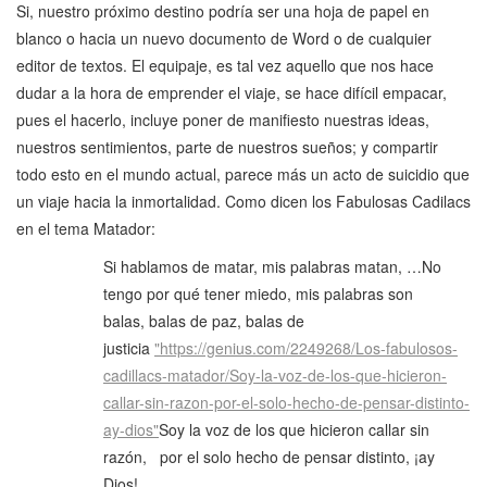
Si, nuestro próximo destino podría ser una hoja de papel en
blanco o hacia un nuevo documento de Word o de cualquier
editor de textos. El equipaje, es tal vez aquello que nos hace
dudar a la hora de emprender el viaje, se hace difícil empacar,
pues el hacerlo, incluye poner de manifiesto nuestras ideas,
nuestros sentimientos, parte de nuestros sueños; y compartir
todo esto en el mundo actual, parece más un acto de suicidio que
un viaje hacia la inmortalidad. Como dicen los Fabulosas Cadilacs
en el tema Matador:
Si hablamos de matar, mis palabras matan, …No
tengo por qué tener miedo, mis palabras son
balas, balas de paz, balas de
justicia
"https://genius.com/2249268/Los-fabulosos-
cadillacs-matador/Soy-la-voz-de-los-que-hicieron-
callar-sin-razon-por-el-solo-hecho-de-pensar-distinto-
ay-dios"
Soy la voz de los que hicieron callar sin
razón, por el solo hecho de pensar distinto, ¡ay
Dios!