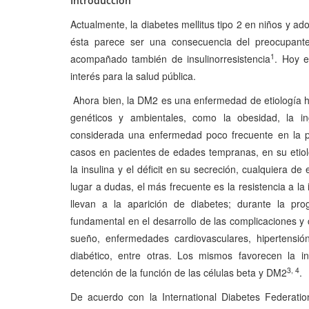
Introducción
Actualmente, la diabetes mellitus tipo 2 en niños y a
ésta parece ser una consecuencia del preocupant
1
acompañado también de insulinorresistencia
. Hoy e
interés para la salud pública.
Ahora bien, la DM2 es una enfermedad de etiología het
genéticos y ambientales, como la obesidad, la i
considerada una enfermedad poco frecuente en la po
casos en pacientes de edades tempranas, en su etiolo
la insulina y el déficit en su secreción, cualquiera d
lugar a dudas, el más frecuente es la resistencia a l
llevan a la aparición de diabetes; durante la pr
fundamental en el desarrollo de las complicaciones y
sueño, enfermedades cardiovasculares, hipertensión a
diabético, entre otras. Los mismos favorecen la in
3, 4
detención de la función de las células beta y DM2
.
De acuerdo con la International Diabetes Federat