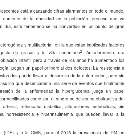
dolescentes está alcanzando cifras alarmantes en todo el mundo,
e aumento de la obesidad en la población, proceso que va
n día, este fenómeno se ha convertido en un punto de gran
erogénea y multifactorial, en la que están implicados factores
2
ngesta de grasas y la vida sedentaria
. Anteriormente, era
blación infantil pero a través de los años ha aumentado los
gía, juegan un papel primordial dos defectos: La resistencia a
e estos dos puede llevar al desarrollo de la enfermedad, pero sin
a insulina que desencadena una serie de eventos que finalmente
ogresión de la enfermedad la hiperglucemia juega un papel
 cormobilidades como son el síndrome de apnea obstructiva del
rterial, retinopatía diabética, alteraciones metabólicas, pie
sulinorresistencia e hiperinsulinemia que pueden llevar a la
ion (IDF) y a la OMS, para el 2015 la prevalencia de DM en