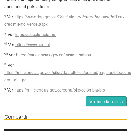
apostarle el país a futuro.
v
Ver
https://www.dnp.gov.co/Crecimiento-Verde/Paginas/Politica-
crecimiento-verde.aspx
vi
Ver
https://sibcolombia.net
vii
Ver
https://www.cbd.int
viii
Ver
https://minciencias.gov.co/mision_sabios
ix
Ver
https://minciencias.gov.co/sites/default/files/upload/paginas/bioec
qm_print.pdf
x
Ver
https://minciencias.gov.co/portafolio/colombia-bio
Ver toda la revista
Compartir