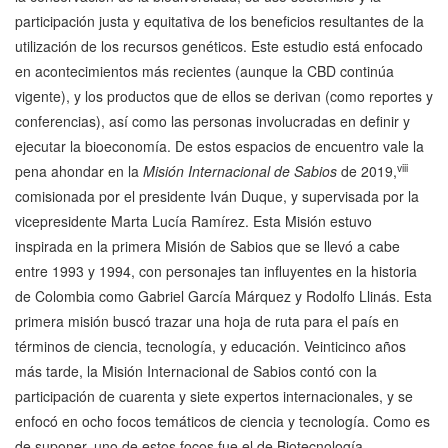
participación justa y equitativa de los beneficios resultantes de la
utilización de los recursos genéticos. Este estudio está enfocado
en acontecimientos más recientes (aunque la CBD continúa
vigente), y los productos que de ellos se derivan (como reportes y
conferencias), así como las personas involucradas en definir y
ejecutar la bioeconomía. De estos espacios de encuentro vale la
viii
pena ahondar en la
Misión Internacional de Sabios
de 2019,
comisionada por el presidente Iván Duque, y supervisada por la
vicepresidente Marta Lucía Ramírez. Esta Misión estuvo
inspirada en la primera Misión de Sabios que se llevó a cabe
entre 1993 y 1994, con personajes tan influyentes en la historia
de Colombia como Gabriel García Márquez y Rodolfo Llinás. Esta
primera misión buscó trazar una hoja de ruta para el país en
términos de ciencia, tecnología, y educación. Veinticinco años
más tarde, la Misión Internacional de Sabios contó con la
participación de cuarenta y siete expertos internacionales, y se
enfocó en ocho focos temáticos de ciencia y tecnología. Como es
de suponer, uno de estos focos fue el de Biotecnología,