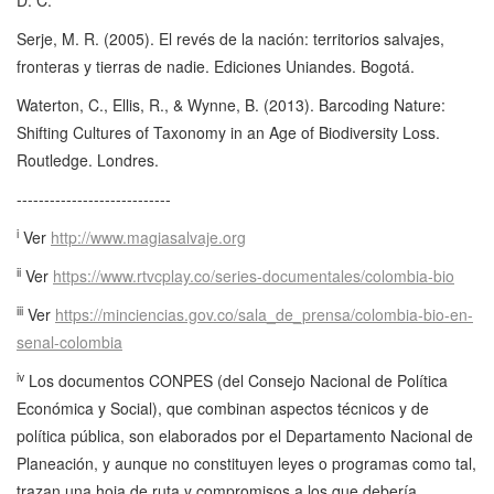
D. C.
Serje, M. R. (2005). El revés de la nación: territorios salvajes,
fronteras y tierras de nadie. Ediciones Uniandes. Bogotá.
Waterton, C., Ellis, R., & Wynne, B. (2013). Barcoding Nature:
Shifting Cultures of Taxonomy in an Age of Biodiversity Loss.
Routledge. Londres.
----------------------------
i
Ver
http://www.magiasalvaje.org
ii
Ver
https://www.rtvcplay.co/series-documentales/colombia-bio
iii
Ver
https://minciencias.gov.co/sala_de_prensa/colombia-bio-en-
senal-colombia
iv
Los documentos CONPES (del Consejo Nacional de Política
Económica y Social), que combinan aspectos técnicos y de
política pública, son elaborados por el Departamento Nacional de
Planeación, y aunque no constituyen leyes o programas como tal,
trazan una hoja de ruta y compromisos a los que debería