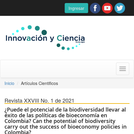
Ingresar
Toggl
naviga
Inicio
Artículos Cientificos
Revista XXVIII No. 1 de 2021
¿Puede el potencial de la biodiversidad llevar al
éxito de las políticas de bioeconomía en
Colombia? Can the potential of biodiversity
carry out the success of bioeconomy policies in
Colombia?