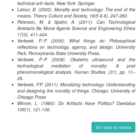
technical arti¬facts, New York: Springer.
Latour, B. (2002). Morality and technology: The end of the
means. Theory Culture and Society, 19(5 & 6), 247-260.
Peterson, M. & Spahn, A. (2011): Can Technological
Artefacts Be Moral Agents Science and Engineering Ethics
17(3), 411-424.
Verbeek, P.-P. (2005). What things do: Philosophical
reflections on technology, agency, and design. University
Park: Pennsylvania State University Press.
Verbeek, P.-P. (2008). Obstetric ultrasound and the
technological mediation of morality: A post
phenomenological analysis. Human Studies. (31), pp. 11–
26.
Verbeek, P.P. (2011). Moralizing technology: Understanding
and designing the morality of things. Chicago: University of
Chicago Press
Winner, L. (1980): Do Artifacts Have Politics? Daedalus
109(1), 121-136.
Ver toda la revista